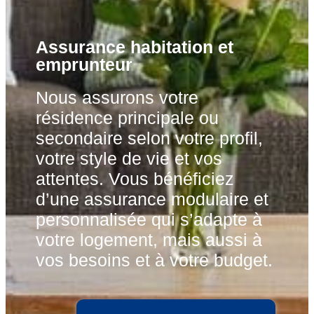
Assurance habitation et
emprunteur
Nous assurons votre
résidence principale ou
secondaire selon votre profil,
votre style de vie et vos
attentes. Vous bénéficiez
d’une assurance modulaire et
personnalisée qui s’adapte à
votre logement, mais aussi à
vos besoins et à votre budget.