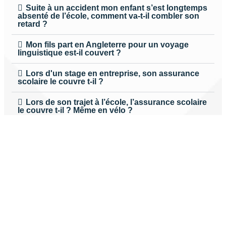
Suite à un accident mon enfant s’est longtemps
absenté de l’école, comment va-t-il combler son
retard ?
Mon fils part en Angleterre pour un voyage
linguistique est-il couvert ?
Lors d'un stage en entreprise, son assurance
scolaire le couvre t-il ?
Lors de son trajet à l’école, l’assurance scolaire
le couvre t-il ? Même en vélo ?
L'assurance scolaire fonctionne t-elle en
dehors de l'école ?
L'assurance scolaire ne fait-elle pas double
emploi avec l'assurance responsabilité civile ?
Vous avez d'autres questions ?
contactez nous