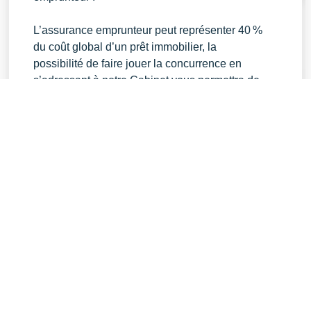
L’assurance emprunteur peut représenter 40 %
du coût global d’un prêt immobilier, la
possibilité de faire jouer la concurrence en
s’adressant à notre Cabinet vous permettra de
réaliser des économies substantielles, variant
selon la durée et le montrant de votre prêt.
Au Cabinet Perriez, nous prenons en charge
les procédures de résiliation de vos anciens
contrats afin de veiller à la continuité de sa
garantie.
L’objectif est de faire de vous un client complet
au sein de notre agence afin de vous faire