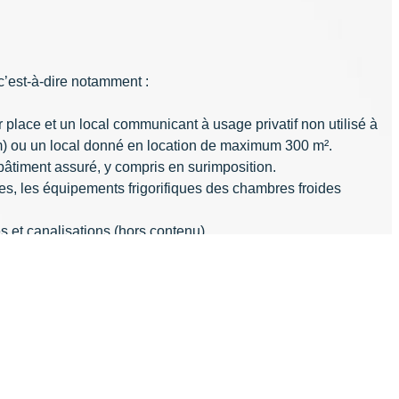
 c’est-à-dire notamment :
 place et un local communicant à usage privatif non utilisé à
m) ou un local donné en location de maximum 300 m².
bâtiment assuré, y compris en surimposition.
nes, les équipements frigorifiques des chambres froides
es et canalisations (hors contenu).
5/5 - (2 votes)