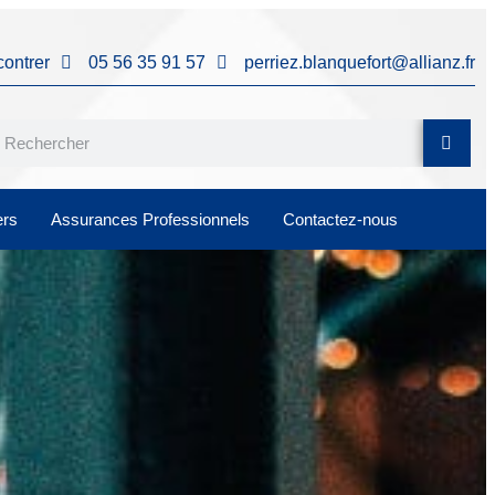
ontrer
05 56 35 91 57
perriez.blanquefort@allianz.fr
ers
Assurances Professionnels
Contactez-nous