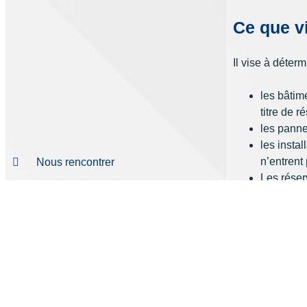
Ce que vi
Il vise à déter
les bâtim
titre de 
les panne
les insta
n’entrent
Nous rencontrer
Les réser
05 56 35 91 57
perriez.blanquefort@allianz.fr
Contactez-nous